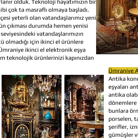
anır olduk. Teknoloji hayatımızın bir
ibi çok ta masraflı olmaya başladı.
esi yeterli olan vatandaşlarımız yeni
ürün çıkması durumda hemen yenisi
ir seviyesindeki vatandaşlarımızın
ü olmadığı için ikinci el ürünlere
mraniye ikinci el elektronik eşya
üm teknolojik ürünlerinizi kapınızdan
Ümraniye A
Antika konu
eşyaları an
antika olabi
dönemlere a
bunlara örn
porselen, ta
şerifler, iz
gümüşler vb