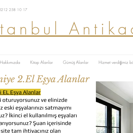
 0212 258 10 17
stanbul Antika
Hakkımızda
Kitap Alanlar
Gümüş Alanlar
Hizmet verdiğimiz b
iye 2.El Eşya Alanlar
i EL Eşya Alanlar
 oturuyorsunuz ve elinizde
z eski eşyalarınızı satmayımı
 İkinci el kullanılmış eşyaları
 arıyorsunuz? Şuan içerisinde
ite tam ihtiyacınız olan