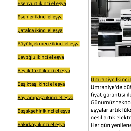
Esenyurt ikinci el eşya
Esenler ikinci el eşya
Çatalca ikinci el eşya
Büyükçekmece ikinci el eşya
Beyoğlu ikinci el eşya
Beylikdüzü ikinci el eşya
Ümraniye İkinci 
Beşiktaş ikinci el eşya
Ümraniye'de büt
fiyat garantisi i
Bayrampaşa ikinci el eşya
Günümüz teknolo
eşyalar artık lü
Başakşehir ikinci el eşya
nesil artık elek
Bakırköy ikinci el eşya
Her gün yenilene