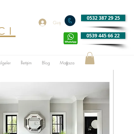
0532 387 29 25
cı
Giriş
0539 445 66 22
ölgeler
İletişim
Blog
Mağaza