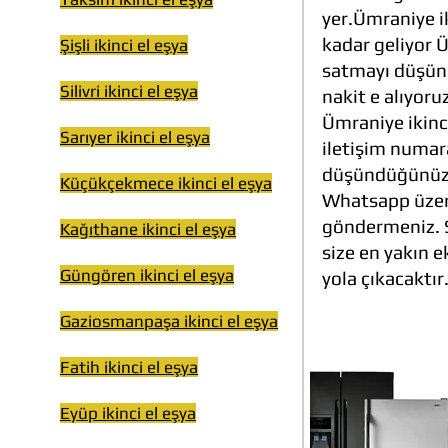
yer.Ümraniye ik
kadar geliyor Ü
Şişli ikinci el eşya
satmayı düşünd
Silivri ikinci el eşya
nakit e alıyor
Ümraniye ikinci
Sarıyer ikinci el eşya
iletişim numar
düşündüğünüz ü
Küçükçekmece ikinci el eşya
Whatsapp üzeri
göndermeniz. S
Kağıthane ikinci el eşya
size en yakın e
Güngören ikinci el eşya
yola çıkacaktır.
Gaziosmanpaşa ikinci el eşya
Fatih ikinci el eşya
Eyüp ikinci el eşya