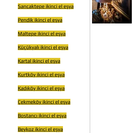
Sancaktepe ikinci el eşya
Pendik ikinci el eşya
Maltepe ikinci el eşya
Küçükyalı ikinci el eşya
Kartal ikinci el eşya
Kurtköy ikinci el eşya
Kadıköy ikinci el eşya
Çekmeköy ikinci el eşya
Bostancı ikinci el eşya
Beykoz ikinci el eşya