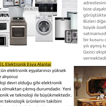
adrestesin
bize ulaşabil
görüştükten
Bizleri diğe
büyük özell
satmamızdır
bir kusuru
yılı aşmış 
Gezici eki
vermektedi
EL Elektronik Eşya Alanlar
ün elektronik eşyalarınızı yüksek
le alıyoruz
ji devri olduğu gibi elektronik
ks olmaktan çıkmış durumdadır. Yeni
tronik ve teknoloji ile büyükmektedir.
n teknolojik ürünlerini takibini