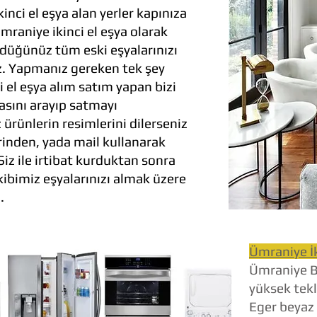
inci el eşya alan yerler kapınıza
mraniye ikinci el eşya olarak
üğünüz tüm eski eşyalarınızı
uz. Yapmanız gereken tek şey
 el eşya alım satım yapan bizi
asını arayıp satmayı
rünlerin resimlerini dilerseniz
nden, yada mail kullanarak
iz ile irtibat kurduktan sonra
kibimiz eşyalarınızı almak üzere
.
Ümraniye İk
Ümraniye Be
yüksek tekli
Eger beyaz 