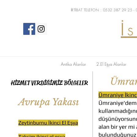
İRTİBAT TELEFON : 0532 387 29 25 -
İ
Antika Alanlar
2.El Eşya Alanlar
Ümran
HİZMET VERDİĞİMİZ BÖLGELER
Ümraniye İkinc
Avrupa Yakası
Ümraniye'demi
kullanmadığını
düşünüyorsunuz?
Zeytinburnu İkinci El Eşya
alan bir yer mi
bulunduğunuz s
Taksim ikinci el eşya