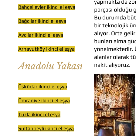
yapmakta da zorl
Bahçelievler ikinci el eşya
parçası olduğu g
Bu durumda bütç
Bağcılar ikinci el eşya
bir teknolojik 
alıyor. Orta gel
Avcılar ikinci el eşya
bunları alma güc
yönelmektedir. Ü
Arnavutköy ikinci el eşya
alanlar olarak t
Anadolu Yakası
nakit alıyoruz.
Ü
sküdar ikinci el eşya
Ümraniye ikinci el eşya
Tuzla ikinci el eşya
Sultanbeyli ikinci el eşya