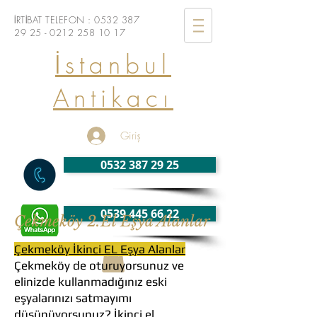
İRTİBAT TELEFON :
0532 387
29 25 - 0212
258 10 17
İstanbul
Antikacı
Giriş
0532 387 29 25
0539 445 66 22
Çekmeköy 2.El Eşya Alanlar
Çekmeköy İkinci EL Eşya Alanlar
Çekmeköy de oturuyorsunuz ve
elinizde kullanmadığınız eski
eşyalarınızı satmayımı
düşünüyorsunuz? İkinci el