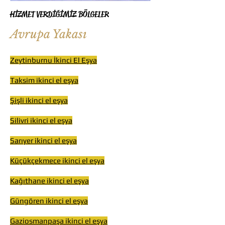
HİZMET VERDİĞİMİZ BÖLGELER
Avrupa Yakası
Zeytinburnu İkinci El Eşya
Taksim ikinci el eşya
Şişli ikinci el eşya
Silivri ikinci el eşya
Sarıyer ikinci el eşya
Küçükçekmece ikinci el eşya
Kağıthane ikinci el eşya
Güngören ikinci el eşya
Gaziosmanpaşa ikinci el eşya