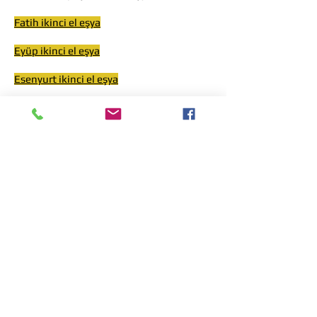
Fatih ikinci el eşya
Eyüp ikinci el eşya
Esenyurt ikinci el eşya
Esenler ikinci el eşya
Çatalca ikinci el eşya
Büyükçekmece ikinci el eşya
Beyoğlu ikinci el eşya
Beylikdüzü ikinci el eşya
Beşiktaş ikinci el eşya
Bayrampaşa ikinci el eşya
Başakşehir ikinci el eşya