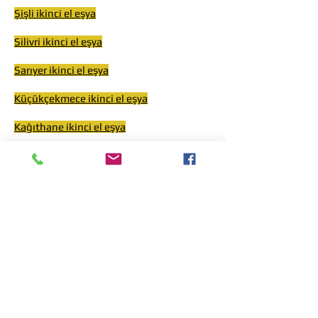
Şişli ikinci el eşya
Silivri ikinci el eşya
Sarıyer ikinci el eşya
Küçükçekmece ikinci el eşya
Kağıthane ikinci el eşya
Güngören ikinci el eşya
Gaziosmanpaşa ikinci el eşya
Fatih ikinci el eşya
Eyüp ikinci el eşya
Esenyurt ikinci el eşya
Esenler ikinci el eşya