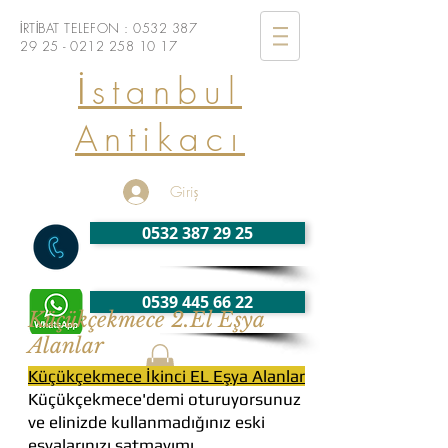
İRTİBAT TELEFON :
0532 387
29 25 - 0212
258 10 17
İstanbul
Antikacı
Giriş
0532 387 29 25
0539 445 66 22
Küçükçekmece 2.El Eşya
Alanlar
Küçükçekmece İkinci EL Eşya Alanlar
Küçükçekmece'demi oturuyorsunuz
ve elinizde kullanmadığınız eski
eşyalarınızı satmayımı