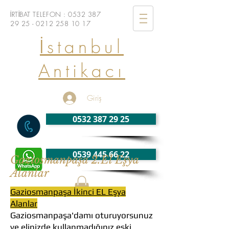
İRTİBAT TELEFON :
0532 387
29 25 - 0212
258 10 17
İstanbul
Antikacı
Giriş
0532 387 29 25
0539 445 66 22
Gaziosmanpaşa 2.El Eşya
Alanlar
Gaziosmanpaşa İkinci EL Eşya
Alanlar
Gaziosmanpaşa'damı oturuyorsunuz
ve elinizde kullanmadığınız eski