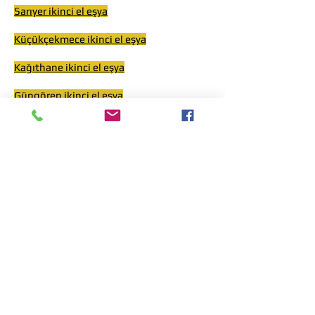
Sarıyer ikinci el eşya
Küçükçekmece ikinci el eşya
Kağıthane ikinci el eşya
Güngören ikinci el eşya
Gaziosmanpaşa ikinci el eşya
Fatih ikinci el eşya
Eyüp ikinci el eşya
Esenyurt ikinci el eşya
Esenler ikinci el eşya
Çatalca ikinci el eşya
Büyükçekmece ikinci el eşya