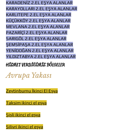
KARADENİZ 2.EL EŞYA ALANLAR
KARAYOLLARI 2.EL EŞYA ALANLAR
KARLITEPE 2.EL EŞYA ALANLAR
KÜÇÜKKÖY 2.EL EŞYA ALANLAR
MEVLANA 2.EL EŞYA ALANLAR
PAZARİÇİ 2.EL EŞYA ALANLAR
SARIGÖL 2.EL EŞYA ALANLAR
ŞEMSİPAŞA 2.EL EŞYA ALANLAR
YENİDOĞAN 2.EL EŞYA ALANLAR
YILDIZTABYA 2.EL EŞYA ALANLAR
HİZMET VERDİĞİMİZ BÖLGELER
Avrupa Yakası
Zeytinburnu İkinci El Eşya
Taksim ikinci el eşya
Şişli ikinci el eşya
Silivri ikinci el eşya