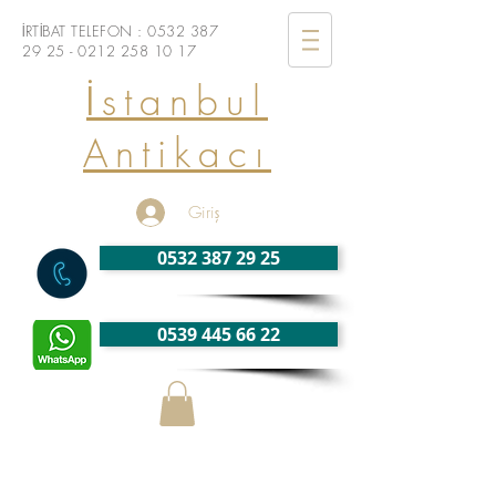
İRTİBAT TELEFON :
0532 387
29 25 - 0212
258 10 17
İstanbul
Antikacı
Giriş
0532 387 29 25
0539 445 66 22