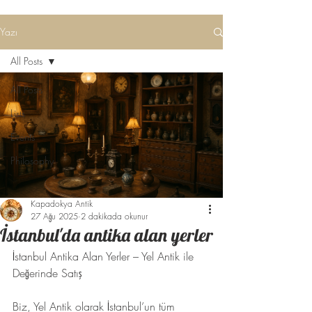
Yazı
All Posts
All Posts
Lists
Events
Philosophy
Kapadokya Antik
27 Ağu 2025
2 dakikada okunur
İstanbul'da antika alan yerler
İstanbul Antika Alan Yerler – Yel Antik ile 
Değerinde Satış
Biz, Yel Antik olarak İstanbul’un tüm 