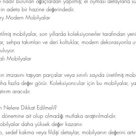
e nadir bulunan ağaçlardan yapılmış; el oyması detaylarla sü
için adeta bir hazine değerindedir.
ury Modern Mobilyalar
miş mobilyalar, son yıllarda koleksiyonerler tarafından yeni
lar, sehpa takımları ve deri koltuklar, modern dekorasyonla
buluyor.
alı Mobilyalar
n imzasını taşıyan parçalar veya sınırlı sayıda üretilmiş mobi
a fazla değer görür. Koleksiyoncular için bu mobilyalar, ya
ırım aracıdır.
n Nelere Dikkat Edilmeli?
n dönemine ait olup olmadığı mutlaka araştırılmalıdır.
an mobilyalar daha yüksek değer kazanır.
sedef kakma veya fildişi detaylar, mobilyanın değerini artırı