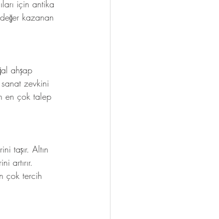
arı için antika 
k değer kazanan 
ğal ahşap 
 sanat zevkini 
in en çok talep 
i taşır. Altın 
i artırır. 
n çok tercih 