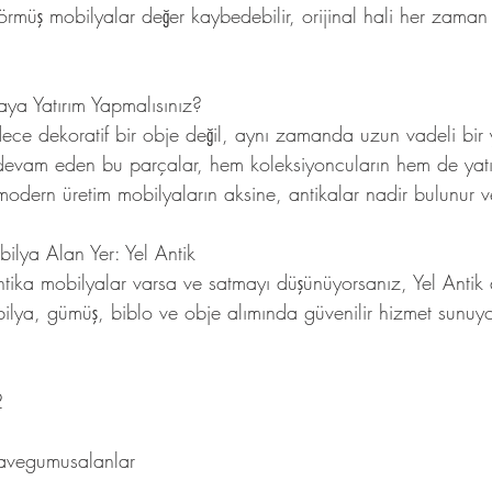
müş mobilyalar değer kaybedebilir, orijinal hali her zaman 
ya Yatırım Yapmalısınız?
ece dekoratif bir obje değil, aynı zamanda uzun vadeli bir y
evam eden bu parçalar, hem koleksiyoncuların hem de yatırım
dern üretim mobilyaların aksine, antikalar nadir bulunur v
ilya Alan Yer: Yel Antik
antika mobilyalar varsa ve satmayı düşünüyorsanız, Yel Antik
bilya, gümüş, biblo ve obje alımında güvenilir hizmet sunuy
2
kavegumusalanlar