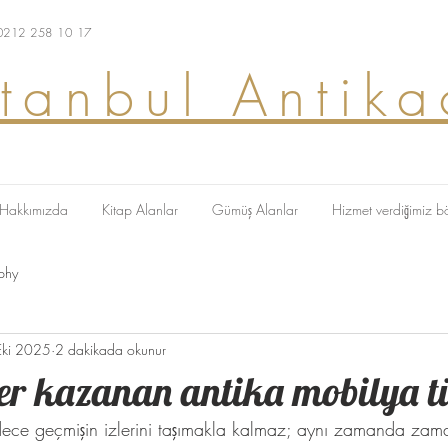
 0212 258 10 17
stanbul Antika
Hakkımızda
Kitap Alanlar
Gümüş Alanlar
Hizmet verdiğimiz b
phy
Eki 2025
2 dakikada okunur
er kazanan antika mobilya tü
dece geçmişin izlerini taşımakla kalmaz; aynı zamanda zam