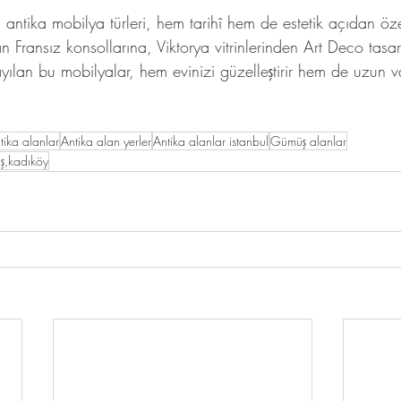
ntika mobilya türleri, hem tarihî hem de estetik açıdan öze
 Fransız konsollarına, Viktorya vitrinlerinden Art Deco tasa
yılan bu mobilyalar, hem evinizi güzelleştirir hem de uzun v
.
tika alanlar
Antika alan yerler
Antika alanlar istanbul
Gümüş alanlar
taş,kadıköy