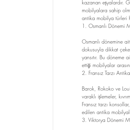
kazanan eşyalardır. Gü
mobilyalara sahip olm
antika mobilya türleri 
1. Osmanlı Dönemi Mo
Osmanlı dönemine ait m
dokusuyla dikkat çeker
yansıtır. Bu döneme ait
ettiği mobilyalar arasın
2. Fransız Tarzı Antik
Barok, Rokoko ve Louis
varaklı işlemeler, kıvrı
Fransız tarzı konsolla
edilen antika mobilyal
3. Viktorya Dönemi Mo