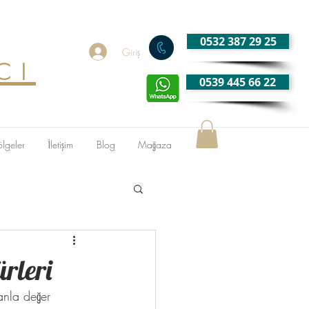
0532 387 29 25
cı
Giriş
0539 445 66 22
ölgeler
İletişim
Blog
Mağaza
rleri
anla değer 