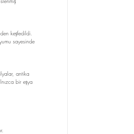
slenmiş 
den keşfedildi. 
 uyumu sayesinde 
lyalar, antika 
lnızca bir eşya 
r.