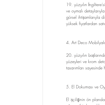
19. yüzyılın İngiltere
ve oymalı detaylarıyla
görsel ihtişamlarıyla d
yüksek fiyatlardan satın
4. Art Deco Mobilyal
20. yüzyılın başlarınd
yüzeyleri ve krom det
tasarımları sayesinde 
5. El Dokuması ve Oy
El işçiliğinin ön pla