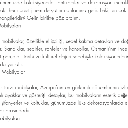
nümüzde koleksiyonerler, antikacılar ve dekorasyon meraklıl
ak, hem prestij hem de yatırım anlamına gelir. Peki, en ço
hangileridir? Gelin birlikte göz atalım.
bilyaları
obilyalar, özellikle el işçiliği, sedef kakma detayları ve do
. Sandıklar, sedirler, rahleler ve konsollar, Osmanlı’nın ince
 parçalar, tarihî ve kültürel değeri sebebiyle koleksiyonerler
da yer alır.
a Mobilyalar
 tarzı mobilyalar, Avrupa’nın en görkemli dönemlerinin izlerin
mlı ayaklar ve gösterişli detaylar, bu mobilyaların estetik değerin
r, şifonyerler ve koltuklar, günümüzde lüks dekorasyonlarda e
ar arasındadır.
bilyaları