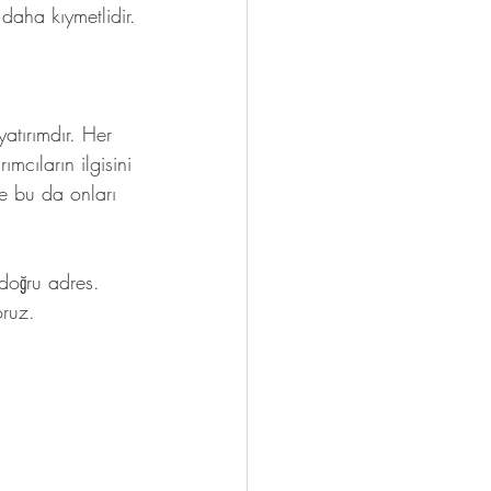
daha kıymetlidir.
atırımdır. Her 
cıların ilgisini 
e bu da onları 
 doğru adres. 
oruz.