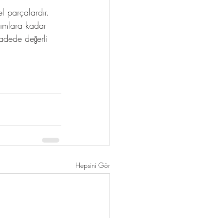
l parçalardır. 
rımlara kadar 
adede değerli 
Hepsini Gör