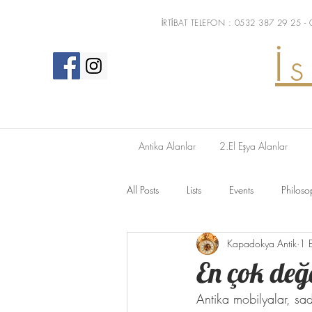
İRTİBAT TELEFON : 0532 387 29 25 -
İ
Antika Alanlar
2.El Eşya Alanlar
All Posts
Lists
Events
Philoso
Kapadokya Antik
1 
En çok değ
Antika mobilyalar, sa