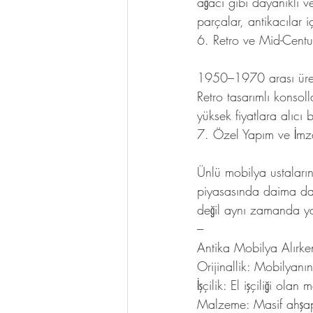
ağacı gibi dayanıklı v
parçalar, antikacılar 
6. Retro ve Mid-Cent
1950–1970 arası üretil
Retro tasarımlı konsol
yüksek fiyatlara alıcı 
7. Özel Yapım ve İmz
Ünlü mobilya ustalarını
piyasasında daima dah
değil aynı zamanda yat
---
Antika Mobilya Alırke
Orijinallik: Mobilyanı
İşçilik: El işçiliği ol
Malzeme: Masif ahşap, 