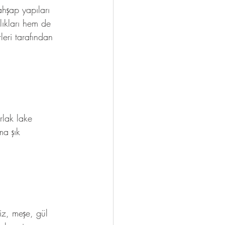
ahşap yapıları 
lıkları hem de 
leri tarafından 
rlak lake 
ma şık 
iz, meşe, gül 