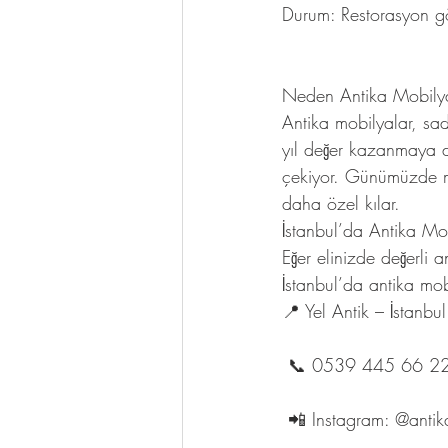
Durum: Restorasyon gör
Neden Antika Mobilya
Antika mobilyalar, sad
yıl değer kazanmaya d
çekiyor. Günümüzde mo
daha özel kılar.
İstanbul’da Antika Mob
Eğer elinizde değerli 
İstanbul’da antika mo
📍 Yel Antik – İstanbul
 📞 0539 445 66 2
 📲 Instagram: @anti