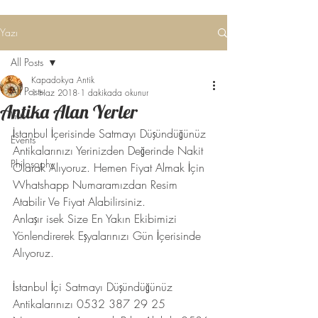
Yazı
All Posts
Kapadokya Antik
All Posts
1 Haz 2018
1 dakikada okunur
Antika Alan Yerler
Lists
İstanbul İçerisinde Satmayı Düşündüğünüz 
Events
Antikalarınızı Yerinizden Değerinde Nakit 
Philosophy
Olarak Alıyoruz. Hemen Fiyat Almak İçin 
Whatshapp Numaramızdan Resim 
Atabilir Ve Fiyat Alabilirsiniz.
Anlaşır isek Size En Yakın Ekibimizi 
Yönlendirerek Eşyalarınızı Gün İçerisinde 
Alıyoruz.
İstanbul İçi Satmayı Düşündüğünüz 
Antikalarınızı 0532 387 29 25 