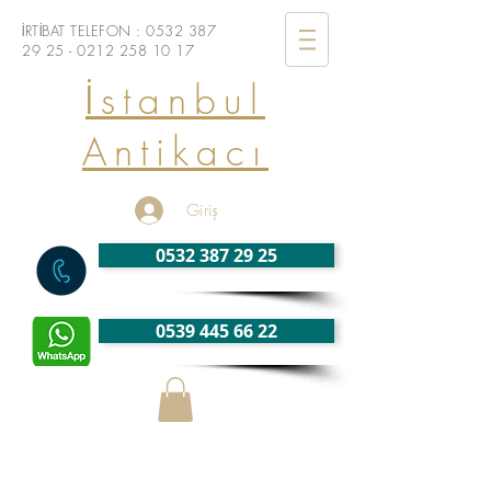
İRTİBAT TELEFON :
0532 387
29 25 - 0212
258 10 17
İstanbul
Antikacı
Giriş
0532 387 29 25
0539 445 66 22