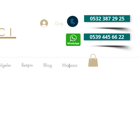
0532 387 29 25
cı
Giriş
0539 445 66 22
ölgeler
İletişim
Blog
Mağaza