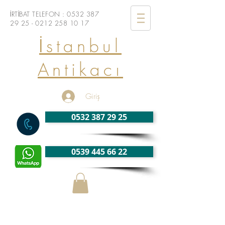
İRTİBAT TELEFON :
0532 387
29 25 - 0212
258 10 17
İstanbul
Antikacı
Giriş
0532 387 29 25
0539 445 66 22